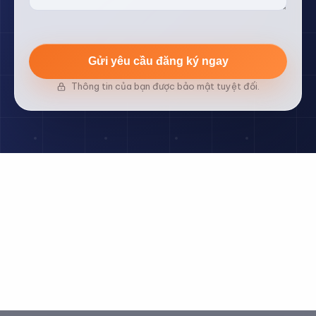
Gửi yêu cầu đăng ký ngay
Thông tin của bạn được bảo mật tuyệt đối.
Email: sm@labee.vn
Hotline: 089 899 39 22
Địa chỉ: L3, Đường số 8, Lô II-1, Nhóm CN II, KCN Tân Bình, P.
Tây Thạnh, TP. HCM