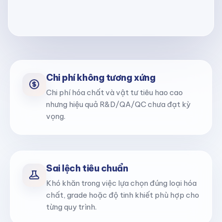
Phòng Lab Của Bạn Có Đang Gặp
Phải Những Thách Thức Này?
Chi phí không tương xứng
Chương trình tham vấn Labee x TCI được thiết kế để giúp
phòng Lab nhìn lại quy trình hiện tại, xác định điểm lãng
Chi phí hóa chất và vật tư tiêu hao cao
phí và xây dựng hướng tối ưu.
nhưng hiệu quả R&D/QA/QC chưa đạt kỳ
vọng.
Sai lệch tiêu chuẩn
Khó khăn trong việc lựa chọn đúng loại hóa
chất, grade hoặc độ tinh khiết phù hợp cho
từng quy trình.