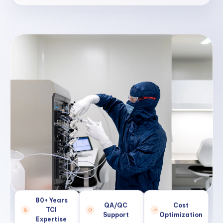
80+ Years
QA/QC
Cost
TCI
Support
Optimization
Expertise